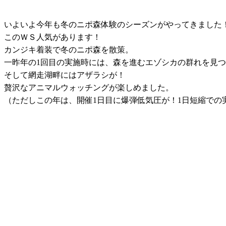
いよいよ今年も冬のニポ森体験のシーズンがやってきました
このＷＳ人気があります！
カンジキ着装で冬のニポ森を散策。
一昨年の1回目の実施時には、森を進むエゾシカの群れを見
そして網走湖畔にはアザラシが！
贅沢なアニマルウォッチングが楽しめました。
（ただしこの年は、開催1日目に爆弾低気圧が！1日短縮での