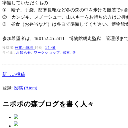
準備していただくもの
① 帽子、手袋、防寒長靴など冬の森の中を歩ける服装でお
② カンジキ、スノーシュー、山スキーをお持ちの方はご持
③ 昼食（お弁当など）は各自で準備してください。博物館
参加希望者は、℡0152-45-2411 博物館網走監獄 管理係
投稿者
外事小隊長
時刻:
14:46
ラベル:
お知らせ
,
ワークショップ
,
探索
,
冬
新しい投稿
登録:
投稿 (Atom)
ニポポの森ブログを書く人々