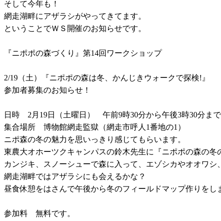
そして今年も！
網走湖畔にアザラシがやってきてます。
ということでＷＳ開催のお知らせです。
『ニポポの森づくり』第14回ワークショップ
2/19（土）『ニポポの森は冬、かんじきウォークで探検!』
参加者募集のお知らせ！
日時 2月19日（土曜日） 午前9時30分から午後3時30分まで
集合場所 博物館網走監獄（網走市呼人1番地の1）
ニポ森の冬の魅力を思いっきり感じてもらいます。
東農大オホーツクキャンパスの鈴木先生に『ニポポの森の冬
カンジキ、スノーシューで森に入って、エゾシカやオオワシ
網走湖畔ではアザラシにも会えるかな？
昼食休憩をはさんで午後から冬のフィールドマップ作りをし
参加料 無料です。